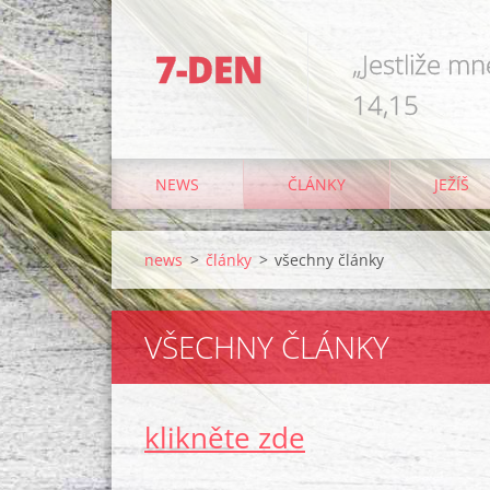
7-DEN
„Jestliže mn
14,15
NEWS
ČLÁNKY
JEŽÍŠ
news
>
články
>
všechny články
VŠECHNY ČLÁNKY
klikněte zde