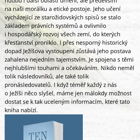
hudbu i další oblasti umění, ale především
na naši morálku a etické postoje. Jeho učení
vycházející ze starožidovských spisů se stalo
základem právních systémů a ovlivnilo
i hospodářský rozvoj všech zemí, do kterých
křesťanství proniklo. I přes nesporný historický
dopad Ježíšova vystoupení zůstává jeho postava
zahalena nejedním tajemstvím. Je spojena s těmi
nejhlubšími touhami a očekáváním. Nikdo neměl
tolik následovníků, ale také tolik
pronásledovatelů. I když téměř každý z nás
o Ježíši něco slyšel, máme jen málokdy možnost
dostat se k tak uceleným informacím, které tato
kniha nabízí.