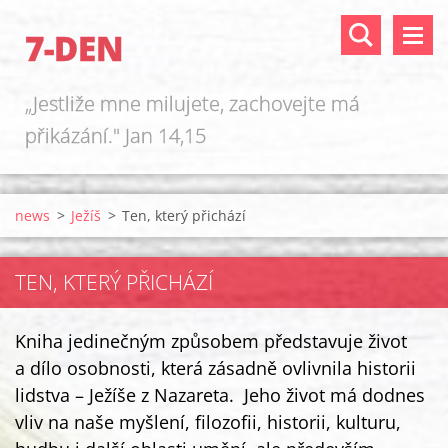
7-DEN
„Jestliže mne milujete, zachovejte má
přikázání." Jan 14,15
news
>
Ježíš
>
Ten, který přichází
TEN, KTERÝ PŘICHÁZÍ
Kniha jedinečným způsobem představuje život
a dílo osobnosti, která zásadně ovlivnila historii
lidstva – Ježíše z Nazareta. Jeho život má dodnes
vliv na naše myšlení, filozofii, historii, kulturu,