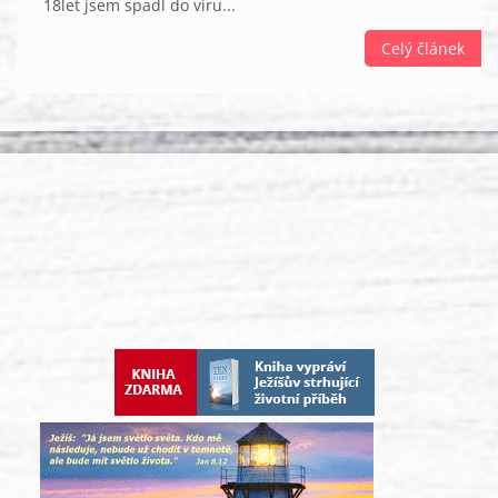
18let jsem spadl do víru...
Celý článek