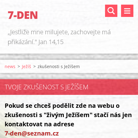
7-DEN
„Jestliže mne milujete, zachovejte má
přikázání." Jan 14,15
news
>
Ježíš
>
zkušenosti s Ježíšem
TVOJE ZKUŠENOST S JEŽÍŠEM
Pokud se chceš podělit zde na webu o
zkušenosti s "živým Ježíšem" stačí nás jen
kontaktovat na adrese
7-den@seznam.cz