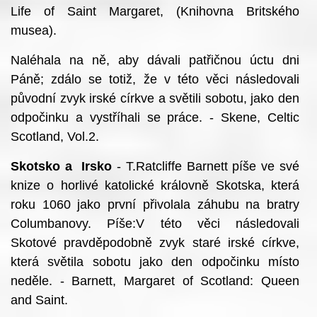
Life of Saint Margaret, (Knihovna Britského
musea).
Naléhala na ně, aby dávali patřičnou úctu dni
Páně; zdálo se totiž, že v této věci následovali
původní zvyk irské církve a světili sobotu, jako den
odpočinku a vystříhali se práce. - Skene, Celtic
Scotland, Vol.2.
Skotsko a Irsko
- T.Ratcliffe Barnett píše ve své
knize o horlivé katolické královně Skotska, která
roku 1060 jako první přivolala záhubu na bratry
Columbanovy. Píše:V této věci následovali
Skotové pravděpodobně zvyk staré irské církve,
která světila sobotu jako den odpočinku místo
neděle. - Barnett, Margaret of Scotland: Queen
and Saint.