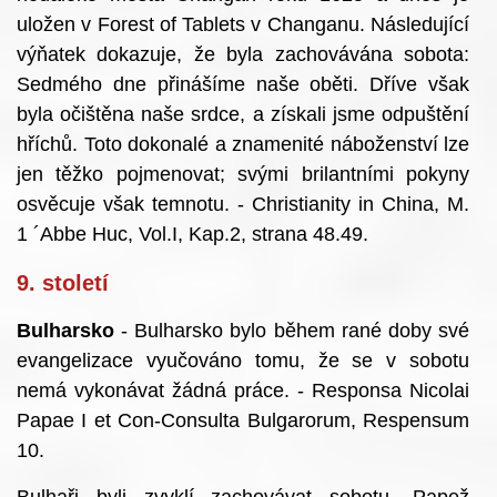
uložen v Forest of Tablets v Changanu. Následující
výňatek dokazuje, že byla zachovávána sobota:
Sedmého dne přinášíme naše oběti. Dříve však
byla očištěna naše srdce, a získali jsme odpuštění
hříchů. Toto dokonalé a znamenité náboženství lze
jen těžko pojmenovat; svými brilantními pokyny
osvěcuje však temnotu. - Christianity in China, M.
1 ´Abbe Huc, Vol.I, Kap.2, strana 48.49.
9. století
Bulharsko
- Bulharsko bylo během rané doby své
evangelizace vyučováno tomu, že se v sobotu
nemá vykonávat žádná práce. - Responsa Nicolai
Papae I et Con-Consulta Bulgarorum, Respensum
10.