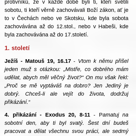
protivníků, že v každé době byli ti, kteří světili
sobotu, ti kteří věrně zachovávali Boží zákon, ať je
to v Čechách nebo ve Skotsku, kde byla sobota
zachovávána až do 12.stol., nebo v Habeši, kde
byla zachovávána až do 17.století.
1. století
Ježíš - Matouš 19, 16.17
-
Vtom k němu přišel
jeden muž s otázkou: „Mistře, co dobrého mám
udělat, abych měl věčný život?“ On mu však řekl:
„Proč se mě vyptáváš na dobro? Jen Jediný je
dobrý. Chceš-li ale vejít do života, dodržuj
přikázání.“
4. přikázání - Exodus 20, 8-11
- P
amatuj na
sobotní den, aby ti byl svatý. Šest dní budeš
pracovat a dělat všechnu svou práci, ale sedmý