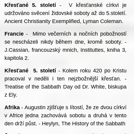
Křesťané 5. století
- V křesťanské církvi je
udržováno svěcení židovské soboty až do 5.století.
Ancient Christianity Exemplified, Lyman Coleman.
Francie
- Mimo večerních a nočních pobožností
se nescházeli nikdy během dne, kromě soboty. -
J.Cassian, francouzský mnich, Instituttes, kniha 3,
kapitola 2.
Křesťané 5. století
- Kolem roku 420 po Kristu
pracoval v neděli i ten nejzbožnější křesťan. -
Treatise of the Sabbath Day od Dr. White, biskupa
z Ely.
Afrika
- Augustin zjišťuje s lítostí, že ze dvou církví
v Africe jedna zachovává sobotu a druhá v tento
den drží půst. - Heylyn, The History of the Sabbath