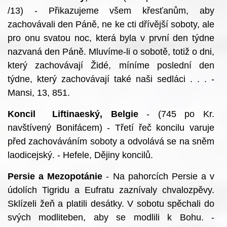
/13) - Přikazujeme všem křesťanům, aby
zachovávali den Páně, ne ke cti dřívější soboty, ale
pro onu svatou noc, která byla v první den týdne
nazvaná den Páně. Mluvíme-li o sobotě, totiž o dni,
který zachovávají Židé, míníme poslední den
týdne, který zachovávají také naši sedláci . . . -
Mansi, 13, 851.
Koncil Liftinaeský, Belgie
- (745 po Kr.
navštívený Bonifácem) - Třetí řeč koncilu varuje
před zachováváním soboty a odvolává se na sněm
laodicejský. - Hefele, Dějiny koncilů.
Persie a Mezopotánie
- Na pahorcích Persie a v
údolích Tigridu a Eufratu zaznívaly chvalozpěvy.
Sklízeli žeň a platili desátky. V sobotu spěchali do
svých modliteben, aby se modlili k Bohu. -