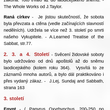
zákona. Toto trvalo až do laodicejského sněmu. -
The Whole Works od J.Taylor.
Raná církev
- Je jistou skutečností, že sobota
byla převzata a ctěna (vedle začínajících slavností
nedělních). Udržela se více než 3. století po smrti
našeho Vykupitele. - A.Learned Treatise of the
Sabbat, str.77.
2. 3. a 4. Století
- Svěcení židovské soboty
bylo udržováno od dnů apoštolů až do sněmu
laodicejského (kolem roku 364). Vysvítá to ze
záznamů mnoha autorů, a bylo dál praktikováno i
přes vydaný zákaz. - J.Lej, Sundaj and Sabbath,
strana 163
3. století
Egypt
- ( Papyrus Oxyrhynchus, 200-250 po