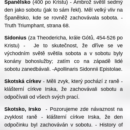
Španělsko
(400 po Kristu) - Ambrož světil sedmý
den jako sobotu (jak to sám řekl). Měl velký vliv na
Španělsko, kde se rovněž zachovávala sobota. -
Truth Triumphant, strana 68.
Sidonius
(za Theodericha, krále Gótů, 454-526 po
Kristu) - Je to skutečnost, že dříve se ve
východním světě světila sobota a v sobotu byly
konány bohoslužby; zatím co na západě lidé
sobotu zanedbávali. -Apollinaris Sidonnii Epistolae.
Skotská církev
- Měli zvyk, který pochází z raně -
klášterní církve Irska, že zachovávali sobotu a
odpočívali od všech svých prací.
Skotsko, Irsko
- Pozorujeme zde návaznost na
zvyklost raně - klášterní církve Irska, že den
odpočinku byl zachováván v sobotu. - History of