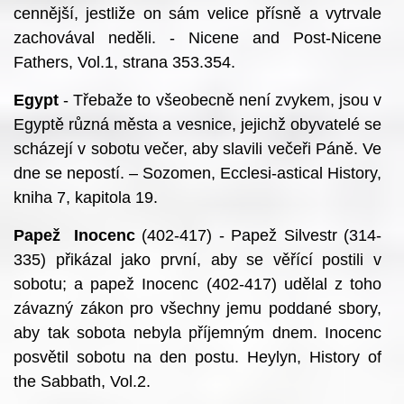
cennější, jestliže on sám velice přísně a vytrvale
zachovával neděli. - Nicene and Post-Nicene
Fathers, Vol.1, strana 353.354.
Egypt
- Třebaže to všeobecně není zvykem, jsou v
Egyptě různá města a vesnice, jejichž obyvatelé se
scházejí v sobotu večer, aby slavili večeři Páně. Ve
dne se nepostí. – Sozomen, Ecclesi-astical History,
kniha 7, kapitola 19.
Papež Inocenc
(402-417) - Papež Silvestr (314-
335) přikázal jako první, aby se věřící postili v
sobotu; a papež Inocenc (402-417) udělal z toho
závazný zákon pro všechny jemu poddané sbory,
aby tak sobota nebyla příjemným dnem. Inocenc
posvětil sobotu na den postu. Heylyn, History of
the Sabbath, Vol.2.