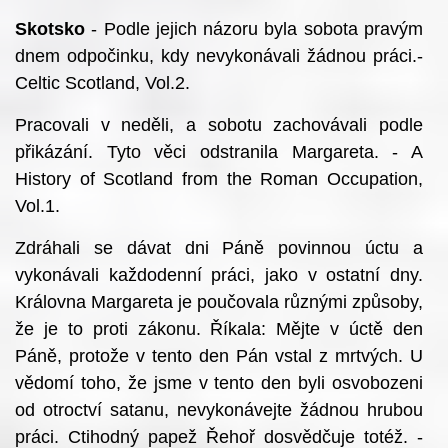
Skotsko
- Podle jejich názoru byla sobota pravým
dnem odpočinku, kdy nevykonávali žádnou práci.-
Celtic Scotland, Vol.2.
Pracovali v neděli, a sobotu zachovávali podle
přikázání. Tyto věci odstranila Margareta. - A
History of Scotland from the Roman Occupation,
Vol.1.
Zdráhali se dávat dni Páně povinnou úctu a
vykonávali každodenní práci, jako v ostatní dny.
Královna Margareta je poučovala různými způsoby,
že je to proti zákonu. Říkala: Mějte v úctě den
Páně, protože v tento den Pán vstal z mrtvých. U
vědomí toho, že jsme v tento den byli osvobozeni
od otroctví satanu, nevykonávejte žádnou hrubou
práci. Ctihodný papež Řehoř dosvědčuje totéž. -