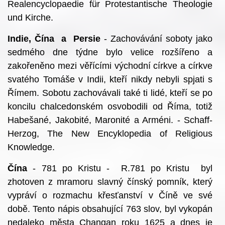
Realencyclopaedie für Protestantische Theologie
und Kirche.
Indie, Čína a Persie
- Zachovávání soboty jako
sedmého dne týdne bylo velice rozšířeno a
zakořeněno mezi věřícími východní církve a církve
svatého Tomáše v Indii, kteří nikdy nebyli spjati s
Římem. Sobotu zachovávali také ti lidé, kteří se po
koncilu chalcedonském osvobodili od Říma, totiž
Habešané, Jakobité, Maronité a Arméni. - Schaff-
Herzog, The New Encyklopedia of Religious
Knowledge.
Čína
- 781 po Kristu - R.781 po Kristu byl
zhotoven z mramoru slavný čínský pomník, který
vypráví o rozmachu křesťanství v Číně ve své
době. Tento nápis obsahující 763 slov, byl vykopán
nedaleko města Changan roku 1625 a dnes je