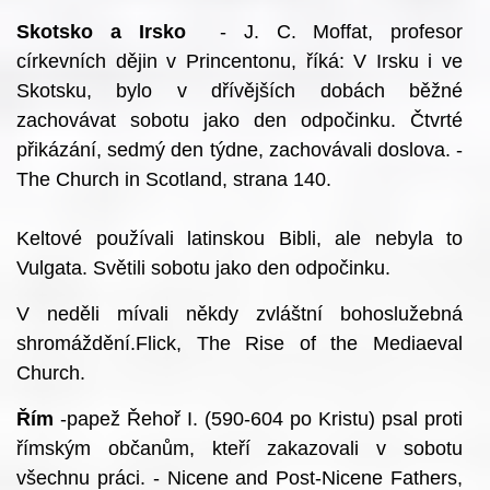
Skotsko a Irsko
- J. C. Moffat, profesor
církevních dějin v Princentonu, říká: V Irsku i ve
Skotsku, bylo v dřívějších dobách běžné
zachovávat sobotu jako den odpočinku. Čtvrté
přikázání, sedmý den týdne, zachovávali doslova. -
The Church in Scotland, strana 140.
Keltové používali latinskou Bibli, ale nebyla to
Vulgata. Světili sobotu jako den odpočinku.
V neděli mívali někdy zvláštní bohoslužebná
shromáždění.Flick, The Rise of the Mediaeval
Church.
Řím
-papež Řehoř I. (590-604 po Kristu) psal proti
římským občanům, kteří zakazovali v sobotu
všechnu práci. - Nicene and Post-Nicene Fathers,