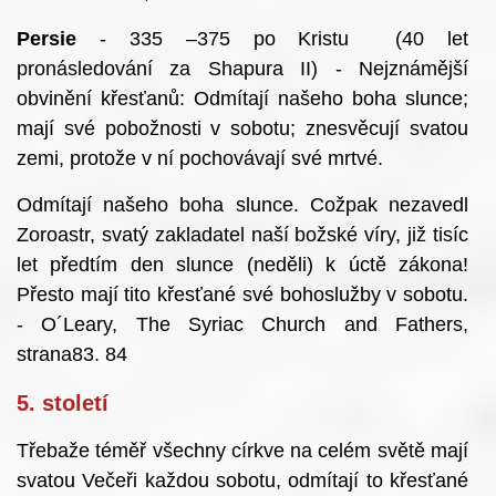
Persie
- 335 –375 po Kristu (40 let
pronásledování za Shapura II) - Nejznámější
obvinění křesťanů: Odmítají našeho boha slunce;
mají své pobožnosti v sobotu; znesvěcují svatou
zemi, protože v ní pochovávají své mrtvé.
Odmítají našeho boha slunce. Cožpak nezavedl
Zoroastr, svatý zakladatel naší božské víry, již tisíc
let předtím den slunce (neděli) k úctě zákona!
Přesto mají tito křesťané své bohoslužby v sobotu.
- O´Leary, The Syriac Church and Fathers,
strana83. 84
5. století
Třebaže téměř všechny církve na celém světě mají
svatou Večeři každou sobotu, odmítají to křesťané