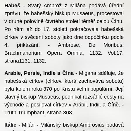
Habeš
- Svatý Ambrož z Milána podává úřední
zprávu, že habešský biskup Musaeus, procestoval
v druhé polovině čtvrtého století téměř celou Čínu.
Po něm až do 17. století pokračovala habešská
církev v svěcení soboty jako dne odpočinku podle
4. přikázání. - Ambrose, De Moribus,
Brachmanorium Opera Omnia, 1132, Vol.17.
strana1131. 1132.
Arabie, Persie, Indie a Čína
- Migana sděluje, že
habešská církev (církev, která zachovává sobotu)
byla kolem roku 370 po Kristu velmi populární. Její
slavný biskup Musaeus, podnikal rozsáhlé cesty na
východě a posiloval církev v Arábii, Indii, a Číně. -
Truth Triumphant, strana 308.
Itálie
- Milán - Milánský biskup Ambrosius podává