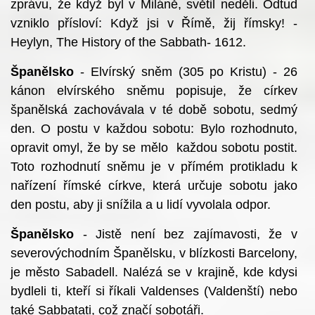
zprávu, že když byl v Miláně, světil neděli. Odtud
vzniklo přísloví: Když jsi v Římě, žij římsky! -
Heylyn, The History of the Sabbath- 1612.
Španělsko
- Elvírský sněm (305 po Kristu) - 26
kánon elvírského sněmu popisuje, že církev
španělská zachovávala v té době sobotu, sedmý
den. O postu v každou sobotu: Bylo rozhodnuto,
opravit omyl, že by se mělo každou sobotu postit.
Toto rozhodnutí sněmu je v přímém protikladu k
nařízení římské církve, která určuje sobotu jako
den postu, aby ji snížila a u lidí vyvolala odpor.
Španělsko
- Jistě není bez zajímavosti, že v
severovýchodním Španělsku, v blízkosti Barcelony,
je město Sabadell. Nalézá se v krajině, kde kdysi
bydleli ti, kteří si říkali Valdenses (Valdenští) nebo
také Sabbatati, což značí sobotáři.