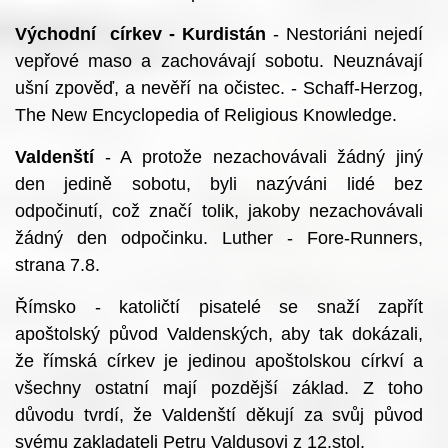
Východní církev - Kurdistán
- Nestoriáni nejedí
vepřové maso a zachovávají sobotu. Neuznávají
ušní zpověď, a nevěří na očistec. - Schaff-Herzog,
The New Encyclopedia of Religious Knowledge.
Valdenští
- A protože nezachovávali žádný jiný
den jedině sobotu, byli nazýváni lidé bez
odpočinutí, což značí tolik, jakoby nezachovávali
žádný den odpočinku. Luther - Fore-Runners,
strana 7.8.
Římsko - katoličtí pisatelé se snaží zapřít
apoštolský původ Valdenských, aby tak dokázali,
že římská církev je jedinou apoštolskou církví a
všechny ostatní mají pozdější základ. Z toho
důvodu tvrdí, že Valdenští děkují za svůj původ
svému zakladateli Petru Valdusovi z 12.stol.