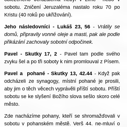
sobotu. Zničení Jeruzaléma nastalo roku 70 po
Kristu (40 roků po ukřižování).
Jeho následovníci - Lukáš 23, 56
-
Vrátily se
domů, připravily vonné oleje a masti, pak ale podle
přikázání zachovaly sobotní odpočinek.
Pavel - Skutky 17, 2
- Pavel tam podle svého
zvyku šel a po tři soboty k nim promlouval z Písem.
Pavel a pohané - Skutky 13, 42.44
- Když pak
odcházeli ze synagogy, místní pohané je prosili,
aby jim o těch věcech vyprávěli příští sobotu. Příští
sobotu se ke slyšení Božího slova sešlo skoro celé
město.
Zde nacházíme pohany, kteří se shromažďovali v
sobotu v pohanském městě. Verš 44. ne-mluví o