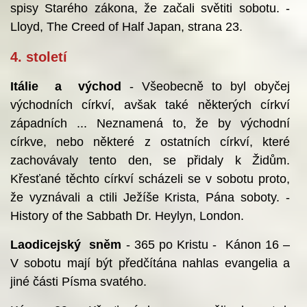
spisy Starého zákona, že začali světiti sobotu. -
Lloyd, The Creed of Half Japan, strana 23.
4. století
Itálie a východ
- Všeobecně to byl obyčej
východních církví, avšak také některých církví
západních ... Neznamená to, že by východní
církve, nebo některé z ostatních církví, které
zachovávaly tento den, se přidaly k Židům.
Křesťané těchto církví scházeli se v sobotu proto,
že vyznávali a ctili Ježíše Krista, Pána soboty. -
History of the Sabbath Dr. Heylyn, London.
Laodicejský sněm
- 365 po Kristu - Kánon 16 –
V sobotu mají být předčítána nahlas evangelia a
jiné části Písma svatého.