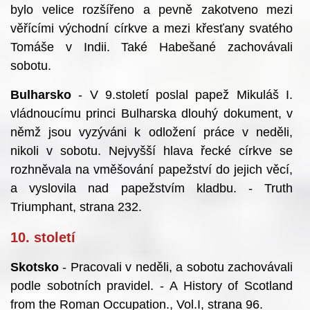
bylo velice rozšířeno a pevně zakotveno mezi
věřícími východní církve a mezi křesťany svatého
Tomáše v Indii. Také Habešané zachovávali
sobotu.
Bulharsko
- V 9.století poslal papež Mikuláš I.
vládnoucímu princi Bulharska dlouhý dokument, v
němž jsou vyzýváni k odložení práce v neděli,
nikoli v sobotu. Nejvyšší hlava řecké církve se
rozhněvala na vměšování papežství do jejich věcí,
a vyslovila nad papežstvím kladbu. - Truth
Triumphant, strana 232.
10. století
Skotsko
- Pracovali v neděli, a sobotu zachovávali
podle sobotních pravidel. - A History of Scotland
from the Roman Occupation., Vol.I, strana 96.