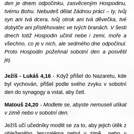
den je dnem odpočinku, zasvěceným Hospodinu,
tvému Bohu. Nebudeš dělat žádnou práci – ty, tvůj
syn ani tvá dcera, tvůj otrok ani tvá děvečka, tvé
dobytče ani přistěhovalec ve tvých branách. V šesti
dnech totiž Hospodin učinil nebe i zemi, moře a
všechno, co je v nich, ale sedmého dne odpočinul.
Proto Hospodin požehnal sobotní den a posvětil
jej.
Ježíš - Lukáš 4,16
- Když přišel do Nazaretu, kde
byl vychován, přišel podle svého zvyku v sobotní
den do synagogy a vstal, aby četl.
Matouš 24,20
-
Modlete se, abyste nemuseli utíkat
v zimě nebo v sobotní den.
Ježíš učí učedníky modlit se za to, aby jejich útěk z
obleženého Jeruzaléma nebyl v zimě nebo v