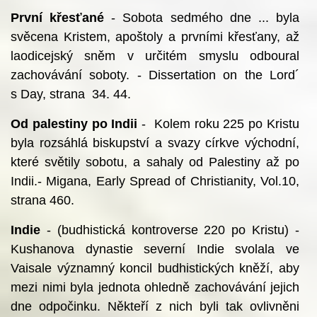
První křesťané
- Sobota sedmého dne ... byla
svěcena Kristem, apoštoly a prvními křesťany, až
laodicejský sněm v určitém smyslu odboural
zachovávání soboty. - Dissertation on the Lord´
s Day, strana 34. 44.
Od palestiny po Indii
- Kolem roku 225 po Kristu
byla rozsáhlá biskupství a svazy církve východní,
které světily sobotu, a sahaly od Palestiny až po
Indii.- Migana, Early Spread of Christianity, Vol.10,
strana 460.
Indie
- (budhistická kontroverse 220 po Kristu) -
Kushanova dynastie severní Indie svolala ve
Vaisale významný koncil budhistických kněží, aby
mezi nimi byla jednota ohledně zachovávání jejich
dne odpočinku. Někteří z nich byli tak ovlivněni