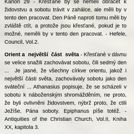
Kánon 29 - Křesťané by se neměli obracet k
židovstvu a sobotu trávit v zahálce, ale měli by v
tento den pracovat. Den Páně naproti tomu měli by
zvláště ctít, a protože jsou křesťané, pokud je to
možné, neměli by v tento den pracovat. - Hefele,
Council, Vol.2.
Orient a největší část světa
- Křesťané v dávnu
se velice snažili zachovávat sobotu, čili sedmý den
... Je jasné, že všechny církve orientu, jakož i
největší části světa, zachovávaly sobotu jako den
sváteční ... Athanasius popisuje, že se scházeli v
sobotu k náboženským shromážděním, ne proto,
že byli ovlivněni židovstvem, nýbrž proto, že ctili
Ježíše, Pána soboty. Epiphanus píše totéž. -
Antiquities of the Christian Church, Vol.II, Kniha
XX, kapitola 3.