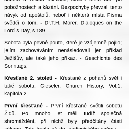
pobožnostech a kázání. Bezpochyby převzali tento
návyk od apoštolů, neboť i některá místa Písma
svědčí o tom. - Dr.T.H. Morer, Dialoques on the
Lorď s Day, s.189.
Sobota byla pevné pouto, které je vzájemně pojilo;
jejím zachováváním nenásledovali jen příklad
Ježíšův, ale také jeho příkaz. - Geschichte des
Sonntags.
Křesťané 2. století
- Křesťané z pohanů světili
také sobotu. Gieseler, Church History, Vol.1,
kapitola 2.
První křesťané
- První křesťané světili sobotu
Židů. Po mnoho let měli tudíž společná
shromáždění, při nichž byly předčítány části