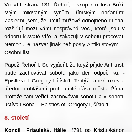
Vol.XIII, strana.131. Řehoř, biskup z milosti Boží,
svým milovaným synům, římským občanům:
Zaslechl jsem, že určití mužové odbojného ducha,
rozšiřují mezi vámi nesprávné věci, které jsou v
odporu k svaté víře, a zakazují v sobotu pracovat.
Nemohu je nazvat jinak než posly Antikristovými. -
Osobní list.
Papež Řehoř I. Se vyjádřil, že když přijde Antikrist,
bude zachovávat sobotu jako den odpočinku. -
Epistles of Gregory I, číslo1. Tentýž papež rozeslal
úřední prohlášení proti určité části města Říma,
protože tam věřící zachovávali sobotu a v sobotu
uctívali Boha. - Epistles of Gregory I, číslo 1.
8. století
Koncil Friaulský, Itálie
(791 po Kristu./kánon