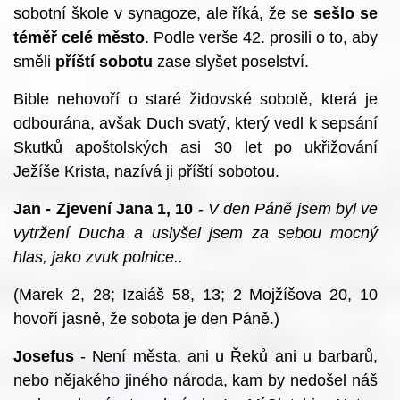
sobotní škole v synagoze, ale říká, že se
sešlo se
téměř celé město
. Podle verše 42. prosili o to, aby
směli
příští sobotu
zase slyšet poselství.
Bible nehovoří o staré židovské sobotě, která je
odbourána, avšak Duch svatý, který vedl k sepsání
Skutků apoštolských asi 30 let po ukřižování
Ježíše Krista, nazívá ji příští sobotou.
Jan - Zjevení Jana 1, 10
-
V den Páně jsem byl ve
vytržení Ducha a uslyšel jsem za sebou mocný
hlas, jako zvuk polnice..
(Marek 2, 28; Izaiáš 58, 13; 2 Mojžíšova 20, 10
hovoří jasně, že sobota je den Páně.)
Josefus
- Není města, ani u Řeků ani u barbarů,
nebo nějakého jiného národa, kam by nedošel náš