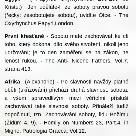
Kristu.) Jen uděláte-li ze soboty pravou sobotu
(řecky: zesobotujete sobotu), uvidíte Otce. - The
Oxyrhynchus Papyri,London.
První křesťané
- Sobotu máte zachovávat ke cti
toho, který dokonal dílo svého stvoření, nikoli jeho
udržování; je to den zaměření se na zákon, ne
lenost rukou. - The Anti- Nicene Fathers, Vol.7,
strana 413.
Afrika
(Alexandrie) - Po slavnosti navždy platné
oběti (ukřižování) přichází druhá slavnost: sobota;
a všem spravedlivým mezi věřícími přísluší
zachovávat také slavnost soboty. Přináleží tudíž
odpočinutí, tzn. Zachovávání soboty, lidu Božímu
(Židům 4, 9). - Homily on Numbers 23, Part.4, in
Migne, Patrologia Graeca, Vol.12,