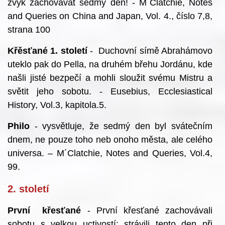
zvyk zachovávat sedmý den! - M´Clatchie, Notes
and Queries on China and Japan, Vol. 4., číslo 7,8,
strana 100
Křěsťané 1. století
- Duchovní símě Abrahámovo
uteklo pak do Pella, na druhém břehu Jordánu, kde
našli jisté bezpečí a mohli sloužit svému Mistru a
světit jeho sobotu. - Eusebius, Ecclesiastical
History, Vol.3, kapitola.5.
Philo
- vysvětluje, že sedmý den byl svátečním
dnem, ne pouze toho neb onoho města, ale celého
universa. – M´Clatchie, Notes and Queries, Vol.4,
99.
2. století
První křesťané
- První křesťané zachovávali
sobotu s velkou uctivostí; strávili tento den při