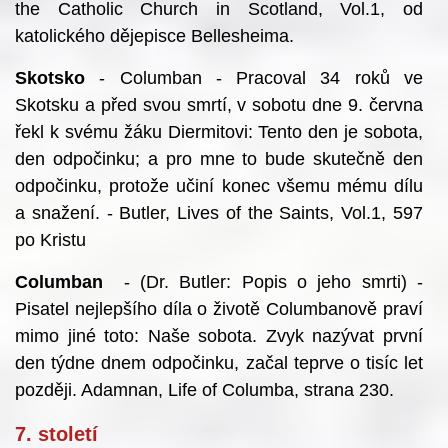
the Catholic Church in Scotland, Vol.1, od
katolického dějepisce Bellesheima.
Skotsko
- Columban - Pracoval 34 roků ve
Skotsku a před svou smrtí, v sobotu dne 9. června
řekl k svému žáku Diermitovi: Tento den je sobota,
den odpočinku; a pro mne to bude skutečně den
odpočinku, protože učiní konec všemu mému dílu
a snažení. - Butler, Lives of the Saints, Vol.1, 597
po Kristu
Columban
- (Dr. Butler: Popis o jeho smrti) -
Pisatel nejlepšího díla o životě Columbanově praví
mimo jiné toto: Naše sobota. Zvyk nazývat první
den týdne dnem odpočinku, začal teprve o tisíc let
později. Adamnan, Life of Columba, strana 230.
7. století