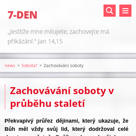
7-DEN
„Jestliže mne milujete, zachovejte má
přikázání." Jan 14,15
news
>
Sobota?
>
Zachovávání soboty
Zachovávání soboty v
průběhu staletí
Překvapivý průřez dějinami, který ukazuje, že
Bůh měl vždy svůj lid, který dodržoval celé