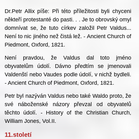
Dr.Petr Allix píše: Při této příležitosti byli chyceni
někteří protestanté do pasti. . . Je to obrovský omyl
domnívat se, že tuto církev založil Petr Valdus...
Není to nic jiného než čistá lež. - Ancient Church of
Piedmont, Oxford, 1821.
Není pravdou, že Valdus dal toto jméno
obyvatelům údolí. Dávno předtím se jmenovali
Valdenští nebo Vaudes podle údolí, v nichž bydleli.
- Ancient Church of Piedmont, Oxford, 1821.
Petr byl nazýván Valdus nebo také Waldo proto, že
své náboženské názory převzal od obyvatelů
těchto údolí. - History of the Christian Church,
William Jones, Vol.II.
11.století