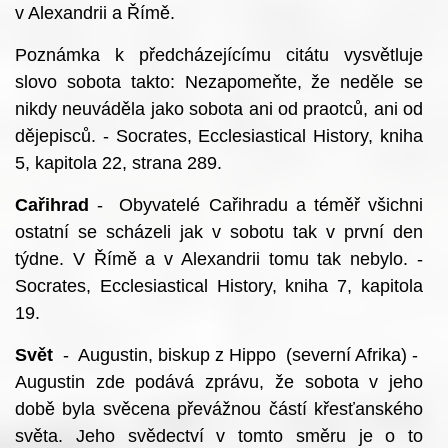
v Alexandrii a Římě.
Poznámka k předcházejícímu citátu vysvětluje
slovo sobota takto: Nezapomeňte, že neděle se
nikdy neuváděla jako sobota ani od praotců, ani od
dějepisců. - Socrates, Ecclesiastical History, kniha
5, kapitola 22, strana 289.
Cařihrad
- Obyvatelé Cařihradu a téměř všichni
ostatní se scházeli jak v sobotu tak v první den
týdne. V Římě a v Alexandrii tomu tak nebylo. -
Socrates, Ecclesiastical History, kniha 7, kapitola
19.
Svět
- Augustin, biskup z Hippo (severní Afrika) -
Augustin zde podává zprávu, že sobota v jeho
době byla svěcena převážnou částí křesťanského
světa. Jeho svědectví v tomto směru je o to