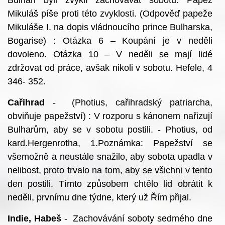
Bulhaři byli zvyklí zachovávat sobotu. Papež
Mikuláš píše proti této zvyklosti. (Odpověď papeže
Mikuláše I. na dopis vládnoucího prince Bulharska,
Bogarise) : Otázka 6 – Koupání je v neděli
dovoleno. Otázka 10 – V neděli se mají lidé
zdržovat od práce, avšak nikoli v sobotu. Hefele, 4
346- 352.
Cařihrad
- (Photius, cařihradský patriarcha,
obviňuje papežství) : V rozporu s kánonem nařizují
Bulharům, aby se v sobotu postili. - Photius, od
kard.Hergenrotha, 1.Poznámka: Papežství se
všemožně a neustále snažilo, aby sobota upadla v
nelibost, proto trvalo na tom, aby se všichni v tento
den postili. Tímto způsobem chtělo lid obrátit k
neděli, prvnímu dne týdne, který už Řím přijal.
Indie, Habeš
- Zachovávání soboty sedmého dne