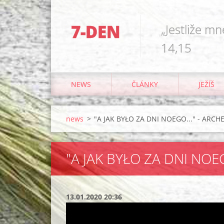
7-DEN
„Jestliže mn
14,15
NEWS
ČLÁNKY
JEŽÍŠ
news
>
"A JAK BYŁO ZA DNI NOEGO..." - ARCHE
"A JAK BYŁO ZA DNI NOE
13.01.2020 20:36