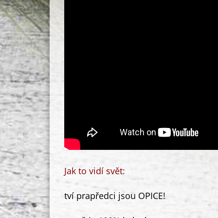
Jak to vidí svět:
tví prapředci jsou OPICE!