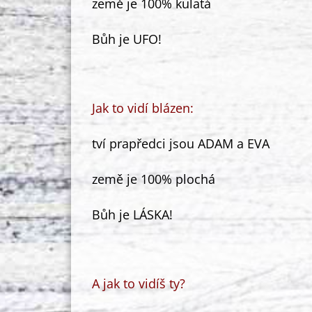
země je 100% kulatá
Bůh je UFO!
Jak to vidí blázen:
tví prapředci jsou ADAM a EVA
země je 100% plochá
Bůh je LÁSKA!
A jak to vidíš ty?