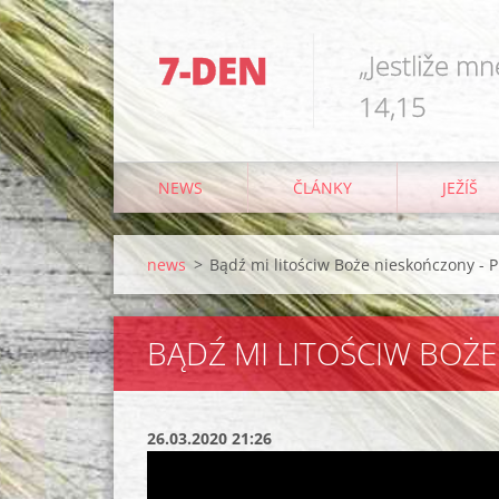
7-DEN
„Jestliže mn
14,15
NEWS
ČLÁNKY
JEŽÍŠ
news
>
Bądź mi litościw Boże nieskończony - Pi
BĄDŹ MI LITOŚCIW BOŻE
26.03.2020 21:26