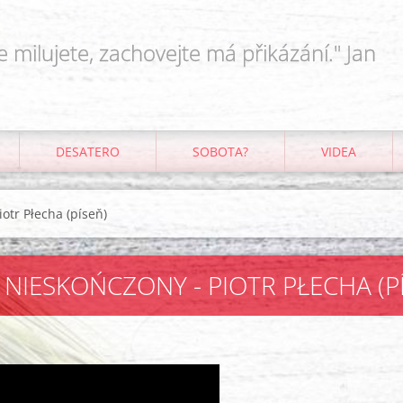
e milujete, zachovejte má přikázání." Jan
DESATERO
SOBOTA?
VIDEA
otr Płecha (píseň)
 NIESKOŃCZONY - PIOTR PŁECHA (P