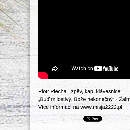
Piotr Płecha - zpěv, kap. klávesnice

„Buď milostivý, Bože nekonečný“ - Žalm
Více informací na www.misja2222.pl