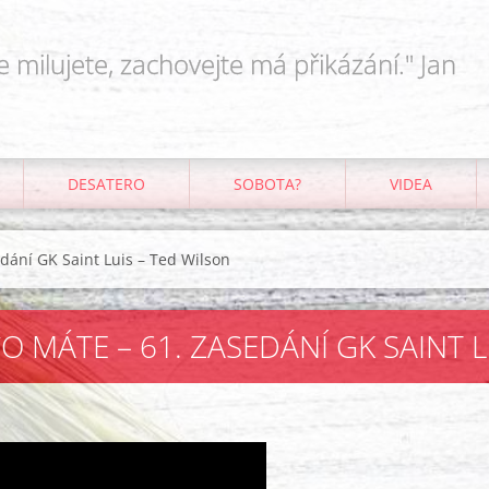
e milujete, zachovejte má přikázání." Jan
DESATERO
SOBOTA?
VIDEA
dání GK Saint Luis – Ted Wilson
 MÁTE – 61. ZASEDÁNÍ GK SAINT L