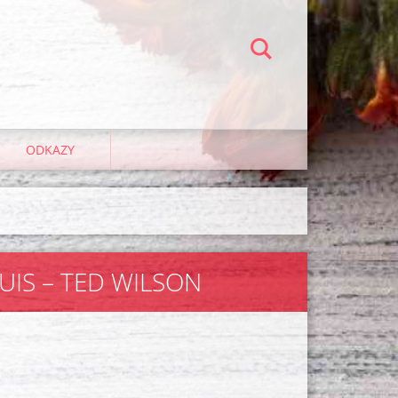
ODKAZY
UIS – TED WILSON