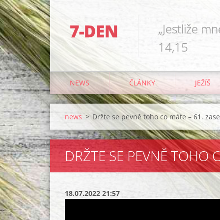
7-DEN
„Jestliže mn
14,15
NEWS
ČLÁNKY
JEŽÍŠ
news
>
Držte se pevně toho co máte – 61. zase
DRŽTE SE PEVNĚ TOHO CO
18.07.2022 21:57