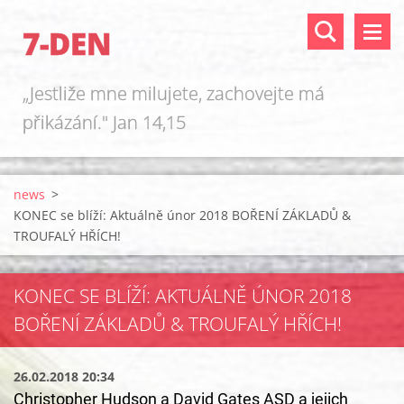
7-DEN
„Jestliže mne milujete, zachovejte má
přikázání." Jan 14,15
news
>
KONEC se blíží: Aktuálně únor 2018 BOŘENÍ ZÁKLADŮ &
TROUFALÝ HŘÍCH!
KONEC SE BLÍŽÍ: AKTUÁLNĚ ÚNOR 2018
BOŘENÍ ZÁKLADŮ & TROUFALÝ HŘÍCH!
26.02.2018 20:34
Christopher Hudson a David Gates ASD a jejich 