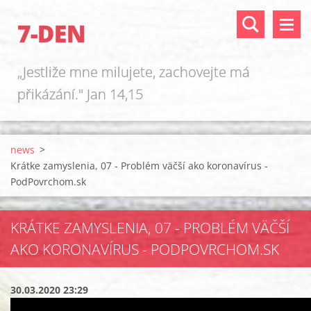
7-DEN
„Jestliže mne milujete, zachovejte má
přikázání." Jan 14,15
news
>
Krátke zamyslenia, 07 - Problém väčší ako koronavírus -
PodPovrchom.sk
KRÁTKE ZAMYSLENIA, 07 - PROBLÉM VÄČŠÍ
AKO KORONAVÍRUS - PODPOVRCHOM.SK
30.03.2020 23:29