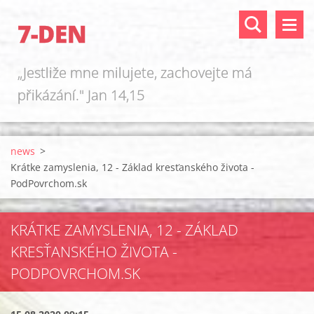
7-DEN
„Jestliže mne milujete, zachovejte má
přikázání." Jan 14,15
news
>
Krátke zamyslenia, 12 - Základ kresťanského života -
PodPovrchom.sk
KRÁTKE ZAMYSLENIA, 12 - ZÁKLAD
KRESŤANSKÉHO ŽIVOTA -
PODPOVRCHOM.SK