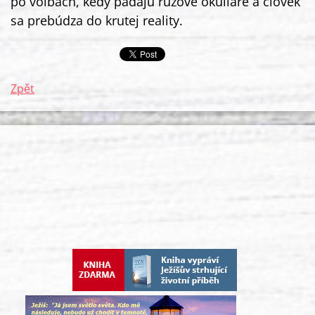
po voľbách, kedy padajú ružové okuliare a človek
sa prebúdza do krutej reality.
Zpět