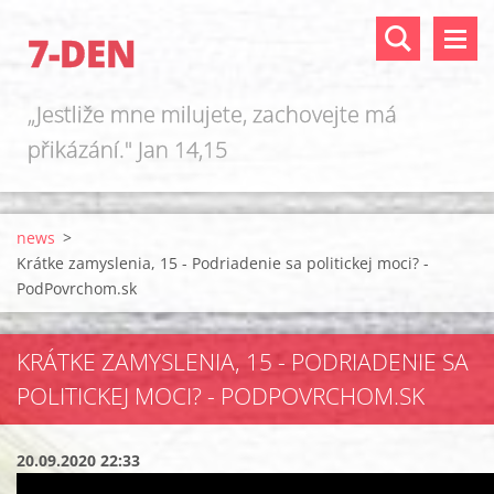
7-DEN
„Jestliže mne milujete, zachovejte má
přikázání." Jan 14,15
news
>
Krátke zamyslenia, 15 - Podriadenie sa politickej moci? -
PodPovrchom.sk
KRÁTKE ZAMYSLENIA, 15 - PODRIADENIE SA
POLITICKEJ MOCI? - PODPOVRCHOM.SK
20.09.2020 22:33