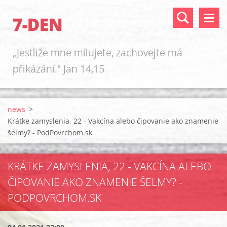
7-DEN
„Jestliže mne milujete, zachovejte má
přikázání." Jan 14,15
news
>
Krátke zamyslenia, 22 - Vakcína alebo čipovanie ako znamenie
šelmy? - PodPovrchom.sk
KRÁTKE ZAMYSLENIA, 22 - VAKCÍNA ALEBO
ČIPOVANIE AKO ZNAMENIE ŠELMY? -
PODPOVRCHOM.SK