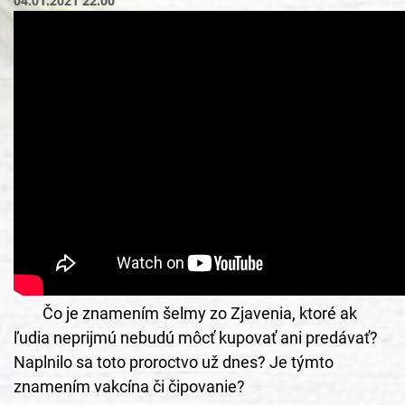
04.01.2021 22:00
Čo je znamením šelmy zo Zjavenia, ktoré ak 
ľudia neprijmú nebudú môcť kupovať ani predávať? 
Naplnilo sa toto proroctvo už dnes? Je týmto 
znamením vakcína či čipovanie? 