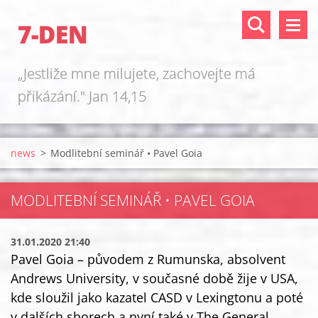
7-DEN
„Jestliže mne milujete, zachovejte má
přikázání." Jan 14,15
news
>
Modlitební seminář • Pavel Goia
MODLITEBNÍ SEMINÁŘ • PAVEL GOIA
31.01.2020 21:40
Pavel Goia – původem z Rumunska, absolvent
Andrews University, v současné době žije v USA,
kde sloužil jako kazatel CASD v Lexingtonu a poté
v dalších sborech a nyní také v The General