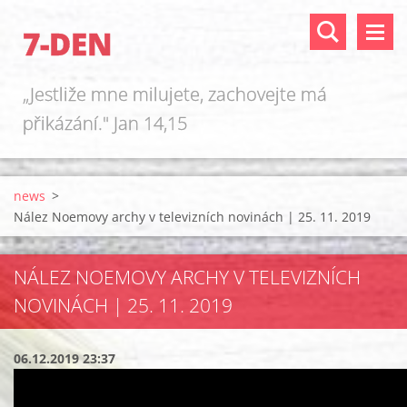
7-DEN
„Jestliže mne milujete, zachovejte má
přikázání." Jan 14,15
news
>
Nález Noemovy archy v televizních novinách | 25. 11. 2019
NÁLEZ NOEMOVY ARCHY V TELEVIZNÍCH
NOVINÁCH | 25. 11. 2019
06.12.2019 23:37