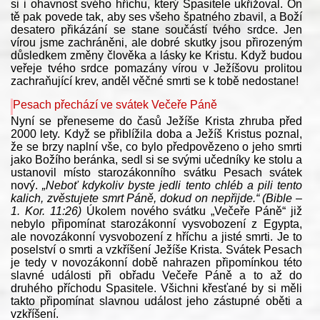
si i ohavnost svého hříchu, který Spasitele ukřižoval. On
tě pak povede tak, aby ses všeho špatného zbavil, a Boží
desatero přikázání se stane součástí tvého srdce. Jen
vírou jsme zachráněni, ale dobré skutky jsou přirozeným
důsledkem změny člověka a lásky ke Kristu. Když budou
veřeje tvého srdce pomazány vírou v Ježíšovu prolitou
zachraňující krev, anděl věčné smrti se k tobě nedostane!
Pesach přechází ve svátek Večeře Páně
Nyní se přeneseme do časů Ježíše Krista zhruba před
2000 lety. Když se přiblížila doba a Ježíš Kristus poznal,
že se brzy naplní vše, co bylo předpovězeno o jeho smrti
jako Božího beránka, sedl si se svými učedníky ke stolu a
ustanovil místo starozákonního svátku Pesach svátek
nový.
„Neboť kdykoliv byste jedli tento chléb a pili tento
kalich, zvěstujete smrt Páně, dokud on nepřijde.“ (Bible –
1. Kor. 11:26)
Úkolem nového svátku „Večeře Páně“ již
nebylo připomínat starozákonní vysvobození z Egypta,
ale novozákonní vysvobození z hříchu a jisté smrti. Je to
poselství o smrti a vzkříšení Ježíše Krista. Svátek Pesach
je tedy v novozákonní době nahrazen připomínkou této
slavné události při obřadu Večeře Páně a to až do
druhého příchodu Spasitele. Všichni křesťané by si měli
takto připomínat slavnou událost jeho zástupné oběti a
vzkříšení.