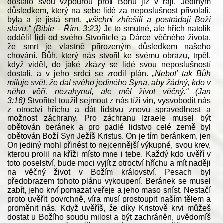
dostalo svou vzpourou proti Bohu již v ráji. Jediným
důsledkem, který na sebe lidé za neposlušnost přivolali,
byla a je jistá smrt.
„všichni zhřešili a postrádají Boží
slávu.“ (Bible – Řím. 3:23)
Je to smutné, ale hřích natolik
oddělil lidi od svého Stvořitele a Dárce věčného života,
že smrt je vlastně přirozeným důsledkem našeho
chování. Bůh, který nás stvořil ke svému obrazu, trpěl,
když viděl, do jaké zkázy se lidé svou neposlušností
dostali, a v jeho srdci se zrodil plán.
„Neboť tak Bůh
miluje svět, že dal svého jediného Syna, aby žádný, kdo v
něho věří, nezahynul, ale měl život věčný.“ (Jan
3:16)
Stvořitel toužil sejmout z nás tíži vin, vysvobodit nás
z otroctví hříchu a dát lidstvu znovu spravedlnost a
možnost záchrany. Pro záchranu Izraele musel být
obětován beránek a pro padlé lidstvo celé země byl
obětován Boží Syn Ježíš Kristus. On je tím beránkem, jen
On jediný mohl přinést to nejcennější výkupné, svou krev,
kterou prolil na kříži místo mne i tebe. Každý kdo uvěří v
toto poselství, bude moci vyjít z otroctví hříchu a mít naději
na věčný život v Božím království. Pesach byl
předobrazem tohoto plánu vykoupení. Beránek se musel
zabít, jeho krví pomazat veřeje a jeho maso sníst. Nestačí
proto uvěřit povrchně, víra musí prostoupit naším tělem a
proměnit nás. Když uvěříš, že díky Kristově krvi můžeš
dostat u Božího soudu milost a být zachráněn, uvědomíš