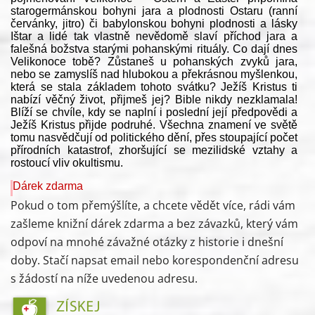
starogermánskou bohyni jara a plodnosti Ostaru (ranní
červánky, jitro) či babylonskou bohyni plodnosti a lásky
Ištar a lidé tak vlastně nevědomě slaví příchod jara a
falešná božstva starými pohanskými rituály. Co dají dnes
Velikonoce tobě? Zůstaneš u pohanských zvyků jara,
nebo se zamyslíš nad hlubokou a překrásnou myšlenkou,
která se stala základem tohoto svátku? Ježíš Kristus ti
nabízí věčný život, přijmeš jej? Bible nikdy nezklamala!
Blíží se chvíle, kdy se naplní i poslední její předpovědi a
Ježíš Kristus přijde podruhé. Všechna znamení ve světě
tomu nasvědčují od politického dění, přes stoupající počet
přírodních katastrof, zhoršující se mezilidské vztahy a
rostoucí vliv okultismu.
Dárek zdarma
Pokud o tom přemýšlíte, a chcete vědět více, rádi vám
zašleme knižní dárek zdarma a bez závazků, který vám
odpoví na mnohé závažné otázky z historie i dnešní
doby. Stačí napsat email nebo korespondenční adresu
s žádostí na níže uvedenou adresu.