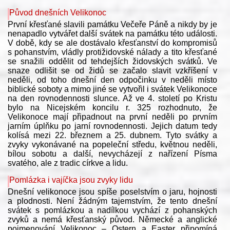
Původ dnešních Velikonoc
První křesťané slavili památku Večeře Páně a nikdy by je
nenapadlo vytvářet další svátek na památku této události.
V době, kdy se ale dostávalo křesťanství do kompromisů
s pohanstvím, vládly protižidovské nálady a tito křesťané
se snažili oddělit od tehdejších židovských svátků. Ve
snaze odlišit se od židů se začalo slavit vzkříšení v
neděli, od toho dnešní den odpočinku v neděli místo
biblické soboty a mimo jiné se vytvořil i svátek Velikonoce
na den rovnodennosti slunce. Až ve 4. století po Kristu
bylo na Nicejském koncilu r. 325 rozhodnuto, že
Velikonoce mají připadnout na první neděli po prvním
jarním úplňku po jarní rovnodennosti. Jejich datum tedy
kolísá mezi 22. březnem a 25. dubnem. Tyto svátky a
zvyky vykonávané na popeleční středu, květnou neděli,
bílou sobotu a další, nevycházejí z nařízení Písma
svatého, ale z tradic církve a lidu.
Pomlázka i vajíčka jsou zvyky lidu
Dnešní velikonoce jsou spíše poselstvím o jaru, hojnosti
a plodnosti. Není žádným tajemstvím, že tento dnešní
svátek s pomlázkou a nadílkou vychází z pohanských
zvyků a nemá křesťanský původ. Německé a anglické
pojmenování Velikonoc – Ostern a Easter připomíná