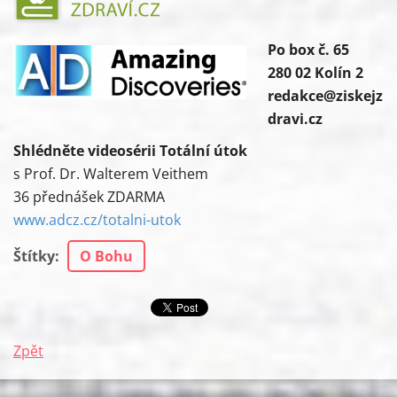
Po box č. 65
280 02 Kolín 2
redakce@ziskejz
dravi.cz
Shlédněte videosérii Totální útok
s Prof. Dr. Walterem Veithem
36 přednášek ZDARMA
www.adcz.cz/totalni-utok
Štítky
:
O Bohu
Zpět