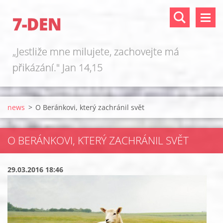
7-DEN
„Jestliže mne milujete, zachovejte má
přikázání." Jan 14,15
news
>
O Beránkovi, který zachránil svět
O BERÁNKOVI, KTERÝ ZACHRÁNIL SVĚT
29.03.2016 18:46