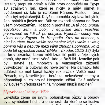
Izraelity propustit odmítl a Bůh proto dopouštěl na Egypt
10 strašných ran, které je ničily a měly přimět k
uvědomění si, kdo je na Zemi Pánem. Poslední rána
měla být nejstrašnější. Když nepomohla záplava kobylek,
žab, boláků a jiných ran, Bůh se rozhodl sáhnout na život
všem prvorozeným. Hospodin prohlásil:
„A té noci projdu
egyptskou zemí a pobiji v egyptské zemi všechno
prvorozené od lidí až po dobytek. Vykonám soudy nad
všemi bohy Egypta. Já, Hospodin. Krev na domech, v
nichž budete, bude vaším znamením; když uvidím tu krev,
pominu vás a nebude mezi vámi zhoubná pohroma, když
budu bít egyptskou zemi.“ (Bible – Exodus 12:12-13)
Byla
to krev beránka, kterou měli Izraelité potřít veřeje svých
domů, aby anděl smrti věděl, kde je Boží lid. Izraelité pak
byli slavně za mnohých a velkolepých zázraků
vysvobozeni a putovali do nové země. Na památku této
události se měl konat každý rok svátek Velké noci –
Pesach, kdy Izraelité jedli beránka, nekvašené chleby a
připomínají si, co pro ně Hospodin udělal. Celá událost
byla ovšem předobrazem na mnohem hlubší naplnění.
Vysvobození ze zajetí hříchu
Egyptská země se svými pohanskými bůžky a obřady
byla symbolem hříchu a ohavnosti, do kterého se lidstvo