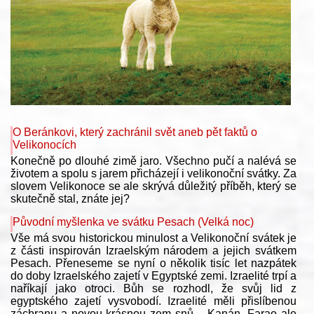
O Beránkovi, který zachránil svět aneb pět faktů o
Velikonocích
Konečně po dlouhé zimě jaro. Všechno pučí a nalévá se
životem a spolu s jarem přicházejí i velikonoční svátky. Za
slovem Velikonoce se ale skrývá důležitý příběh, který se
skutečně stal, znáte jej?
Původní myšlenka ve svátku Pesach (Velká noc)
Vše má svou historickou minulost a Velikonoční svátek je
z části inspirován Izraelským národem a jejich svátkem
Pesach. Přeneseme se nyní o několik tisíc let nazpátek
do doby Izraelského zajetí v Egyptské zemi. Izraelité trpí a
naříkají jako otroci. Bůh se rozhodl, že svůj lid z
egyptského zajetí vysvobodí. Izraelité měli přislíbenou
záchranu a novou krásnou zem snů – Kanán. Farao ale