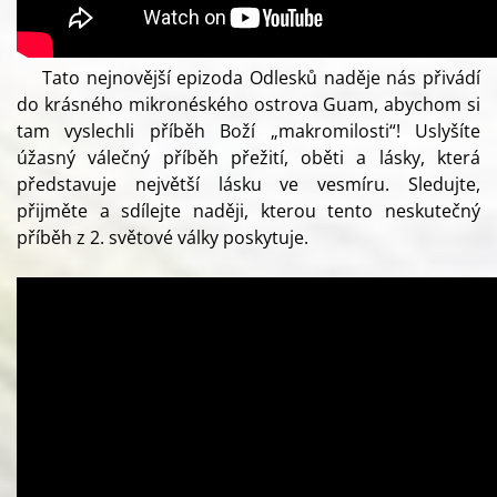
Tato nejnovější epizoda Odlesků naděje nás přivádí
do krásného mikronéského ostrova Guam, abychom si
tam vyslechli příběh Boží „makromilosti“! Uslyšíte
úžasný válečný příběh přežití, oběti a lásky, která
představuje největší lásku ve vesmíru. Sledujte,
přijměte a sdílejte naději, kterou tento neskutečný
příběh z 2. světové války poskytuje.