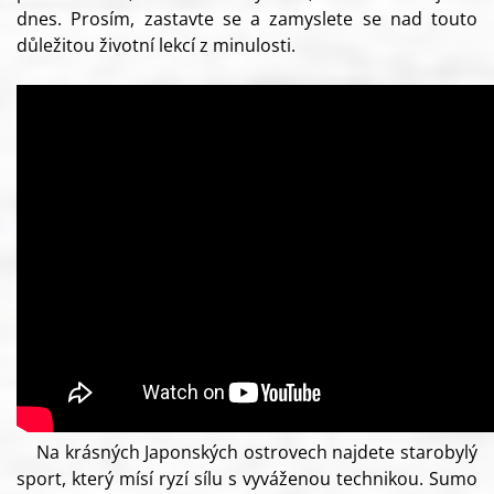
dnes. Prosím, zastavte se a zamyslete se nad touto
důležitou životní lekcí z minulosti.
Na krásných Japonských ostrovech najdete starobylý
sport, který mísí ryzí sílu s vyváženou technikou. Sumo