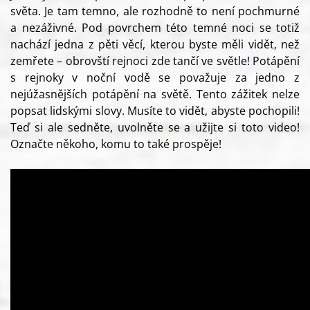
světa. Je tam temno, ale rozhodně to není pochmurné
a nezáživné. Pod povrchem této temné noci se totiž
nachází jedna z pěti věcí, kterou byste měli vidět, než
zemřete – obrovští rejnoci zde tančí ve světle! Potápění
s rejnoky v noční vodě se považuje za jedno z
nejúžasnějších potápění na světě. Tento zážitek nelze
popsat lidskými slovy. Musíte to vidět, abyste pochopili!
Teď si ale sedněte, uvolněte se a užijte si toto video!
Označte někoho, komu to také prospěje!