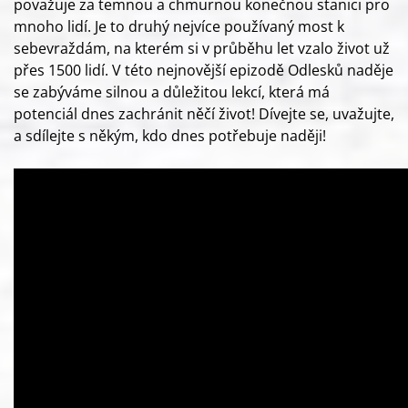
považuje za temnou a chmurnou konečnou stanici pro
mnoho lidí. Je to druhý nejvíce používaný most k
sebevraždám, na kterém si v průběhu let vzalo život už
přes 1500 lidí. V této nejnovější epizodě Odlesků naděje
se zabýváme silnou a důležitou lekcí, která má
potenciál dnes zachránit něčí život! Dívejte se, uvažujte,
a sdílejte s někým, kdo dnes potřebuje naději!