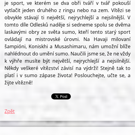
je sport, ve kterém se dva obři tváří v tvář pokouší
vytlačit jeden druhého z ringu nebo na zem. Vítězi se
obvykle stávají ti největší, nejrychlejší a nejsilnější. V
tomto díle Odlesků naděje si sedneme spolu se dvěma
laskavými obry ze světa sumo, kteří tento starý sport
ovládají na mistrovské úrovni. Na Havaji milovaní
šampióni, Koniskhi a Musashimaru, nám umožní blíže
nahlédnout do umění sumo. Naučili jsme se, že ne vždy
k výhře musíte být největší, nejrychlejší a nejsilnější.
Někdy veškeré vítězství závisí na výdrži! Stejně tak to
platí i v sumo zápase života! Poslouchejte, učte se, a
žijte vítězně!
Zpět