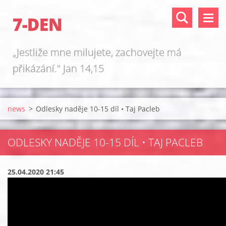
7-DEN
„Jestliže mne milujete, zachovejte má
přikázání." Jan 14,15
news
>
Odlesky naděje 10-15 díl • Taj Pacleb
ODLESKY NADĚJE 10-15 DÍL • TAJ PACLEB
25.04.2020 21:45