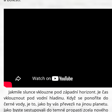
Jakmile slunce vklouzne pod západní horizont. Je čas
vklouznout pod vodní hladinu. Když se ponoříte do
černé vody, je to, jako by vás převezli na jinou planetu.
Jako byste sestupovali do temné propasti zcela nového