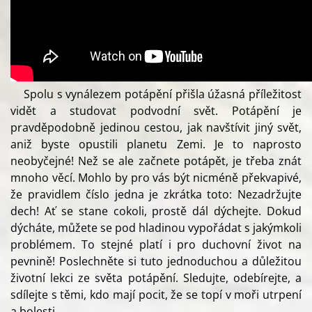
Spolu s vynálezem potápění přišla úžasná příležitost
vidět a studovat podvodní svět. Potápění je
pravděpodobně jedinou cestou, jak navštívit jiný svět,
aniž byste opustili planetu Zemi. Je to naprosto
neobyčejné! Než se ale začnete potápět, je třeba znát
mnoho věcí. Mohlo by pro vás být nicméně překvapivé,
že pravidlem číslo jedna je zkrátka toto: Nezadržujte
dech! Ať se stane cokoli, prostě dál dýchejte. Dokud
dýcháte, můžete se pod hladinou vypořádat s jakýmkoli
problémem. To stejné platí i pro duchovní život na
pevnině! Poslechněte si tuto jednoduchou a důležitou
životní lekci ze světa potápění. Sledujte, odebírejte, a
sdílejte s těmi, kdo mají pocit, že se topí v moři utrpení
a bolesti.