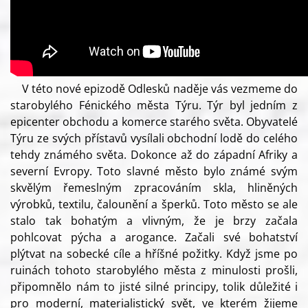
V této nové epizodě Odlesků naděje vás vezmeme do
starobylého Fénického města Týru. Týr byl jedním z
epicenter obchodu a komerce starého světa. Obyvatelé
Týru ze svých přístavů vysílali obchodní lodě do celého
tehdy známého světa. Dokonce až do západní Afriky a
severní Evropy. Toto slavné město bylo známé svým
skvělým řemeslným zpracováním skla, hliněných
výrobků, textilu, čalounění a šperků. Toto město se ale
stalo tak bohatým a vlivným, že je brzy začala
pohlcovat pýcha a arogance. Začali své bohatství
plýtvat na sobecké cíle a hříšné požitky. Když jsme po
ruinách tohoto starobylého města z minulosti prošli,
připomnělo nám to jisté silné principy, tolik důležité i
pro moderní, materialistický svět, ve kterém žijeme