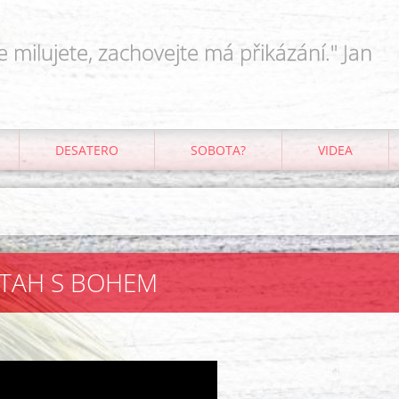
e milujete, zachovejte má přikázání." Jan
DESATERO
SOBOTA?
VIDEA
ZTAH S BOHEM