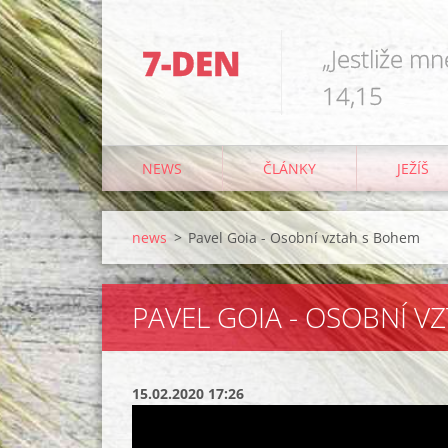
7-DEN
„Jestliže mn
14,15
NEWS
ČLÁNKY
JEŽÍŠ
news
>
Pavel Goia - Osobní vztah s Bohem
PAVEL GOIA - OSOBNÍ V
15.02.2020 17:26