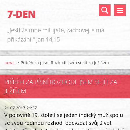
7-DEN
„Jestliže mne milujete, zachovejte má
přikázání." Jan 14,15
news
>
Příběh za písní Rozhodl jsem se jít za Ježíšem
PŘÍBĚH ZA PÍSNÍ ROZHODL JSEM SE JÍT ZA
JEŽÍŠEM
21.07.2017 21:37
V polovině 19. století se jeden indický muž spolu
se svou rodinou rozhodl odevzdat svůj život