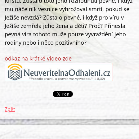
Kristu. Zůstalo toto jeho rozhodnutí pevné, i když
mu náčelník vesnice vyhrožoval smrtí, pokud se
Ježíše nevzdá? Zůstalo pevné, i když pro víru v
Ježíše zemřela jeho žena a děti? Proč? Přinesla
pevná víra tohoto muže pouze vyvraždění jeho
rodiny nebo i něco pozitivního?
odkaz na krátké video zde
Zpět