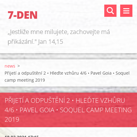
7-DEN
„Jestliže mne milujete, zachovejte má
přikázání." Jan 14,15
news
>
Přijetí a odpuštění 2 • Hleďte vzhůru 4/6 • Pavel Goia • Soquel
camp meeting 2019
PŘIJETÍ A ODPUŠTĚNÍ 2 • HLEĎTE VZHŮRU
4/6 • PAVEL GOIA • SOQUEL CAMP MEETING
2019