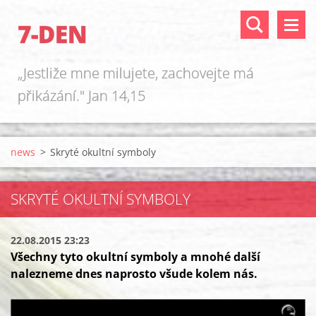
7-DEN
„Jestliže mne milujete, zachovejte má
přikázání." Jan 14,15
news
>
Skryté okultní symboly
SKRYTÉ OKULTNÍ SYMBOLY
22.08.2015 23:23
Všechny tyto okultní symboly a mnohé další
nalezneme dnes naprosto všude kolem nás.