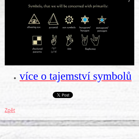
více o tajemství symbolů
Zpět