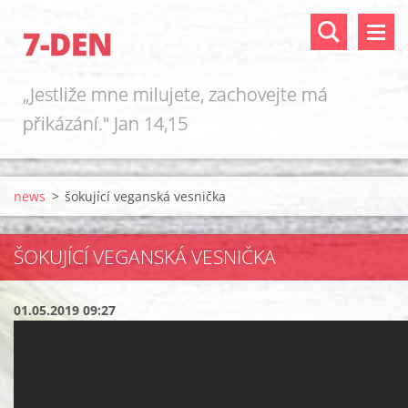
7-DEN
„Jestliže mne milujete, zachovejte má
přikázání." Jan 14,15
news
>
šokující veganská vesnička
ŠOKUJÍCÍ VEGANSKÁ VESNIČKA
01.05.2019 09:27