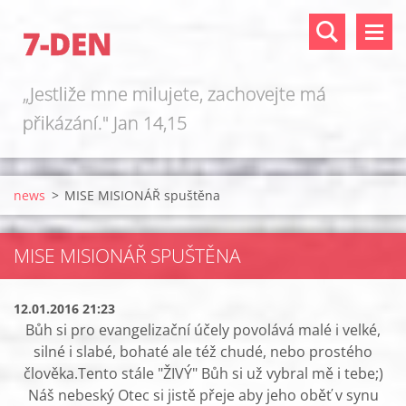
7-DEN
„Jestliže mne milujete, zachovejte má
přikázání." Jan 14,15
news
>
MISE MISIONÁŘ spuštěna
MISE MISIONÁŘ SPUŠTĚNA
12.01.2016 21:23
Bůh si pro evangelizační účely povolává malé i velké,
silné i slabé, bohaté ale též chudé, nebo prostého
člověka.Tento stále "ŽIVÝ" Bůh si už vybral mě i tebe;)
Náš nebeský Otec si jistě přeje aby jeho oběť v synu