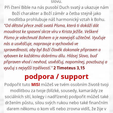
slovu.
Při čtení Bible na nás pusobí Duch svatý a ukazuje nám
Boží charakter a Boží záměr a četba stejně jako
modlitba prohlubuje náš harmonický vztah k Bohu.
"Od dětství přece znáš svatá Písma, která ti dokáží dát
moudrost ke spasení skrze víru v Krista Ježíše. Veškeré
Písmo je vdechnuté Bohem a je nanejvýš užitečné. Vyučuje
nás a usvědčuje, napravuje a vychovává ve
spravedlnosti, aby byl Boží člověk dokonale připraven a
vybaven ke každému dobrému dílu. Hlásej Slovo, buď
připraven vhod i nevhod, usvědčuj, napomínej, povzbuzuj a
vyučuj s nejvyšší trpělivostí."
2 Timoteus 3,15
podpora / support
Podpořit tuto
MISI
můžeš ve tvém osobním životě tvoji
modlitbou za tvoje (blízké, sousedy, kamarády ze
sociálních sítí, kolegy i nadřízené) podpořit můžeš také
držením půstu, silou svých rukou nebo také finančním
darem někomu o kom víš nebo zrovna vidíš, že žije v