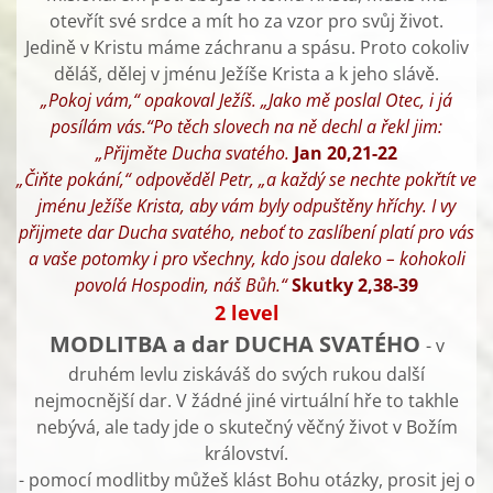
otevřít své srdce a mít ho za vzor pro svůj život.
Jedině v Kristu máme záchranu a spásu. Proto cokoliv
děláš, dělej v jménu Ježíše Krista a k jeho slávě.
„Pokoj vám,“ opakoval Ježíš. „Jako mě poslal Otec, i já
posílám vás.“Po těch slovech na ně dechl a řekl jim:
„Přijměte Ducha svatého.
Jan 20,21-22
„Čiňte pokání,“ odpověděl Petr, „a každý se nechte pokřtít ve
jménu Ježíše Krista, aby vám byly odpuštěny hříchy. I vy
přijmete dar Ducha svatého, neboť to zaslíbení platí pro vás
a vaše potomky i pro všechny, kdo jsou daleko – kohokoli
povolá Hospodin, náš Bůh.“
Skutky 2,38-39
2 level
MODLITBA a dar DUCHA SVATÉHO
- v
druhém levlu ziskáváš do svých rukou další
nejmocnější dar. V žádné jiné virtuální hře to takhle
nebývá, ale tady jde o skutečný věčný život v Božím
království.
- pomocí modlitby můžeš klást Bohu otázky, prosit jej o