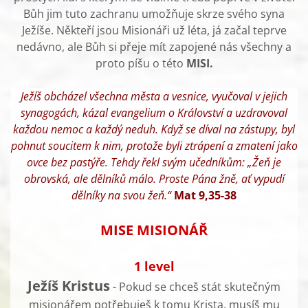
Bůh jim tuto zachranu umožňuje skrze svého syna
Ježíše. Někteří jsou Misionáři už léta, já začal teprve
nedávno, ale Bůh si přeje mít zapojené nás všechny a
proto píšu o této
MISI.
Ježíš obcházel všechna města a vesnice, vyučoval v jejich
synagogách, kázal evangelium o Království a uzdravoval
každou nemoc a každý neduh. Když se díval na zástupy, byl
pohnut soucitem k nim, protože byli ztrápení a zmatení jako
ovce bez pastýře. Tehdy řekl svým učedníkům: „Žeň je
obrovská, ale dělníků málo. Proste Pána žně, ať vypudí
dělníky na svou žeň.“
Mat 9,35-38
MISE MISIONÁŘ
1 level
Ježíš Kristus
- Pokud se chceš stát skutečným
misionářem potřebuješ k tomu Krista, musíš mu