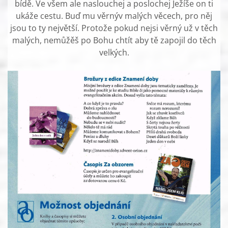
bídě. Ve všem ale naslouchej a poslochej Ježíše on ti
ukáže cestu. Buď mu věrnýv malých věcech, pro něj
jsou to ty největší. Protože pokud nejsi věrný už v těch
malých, nemůžěš po Bohu chtít aby tě zapojil do těch
velkých.