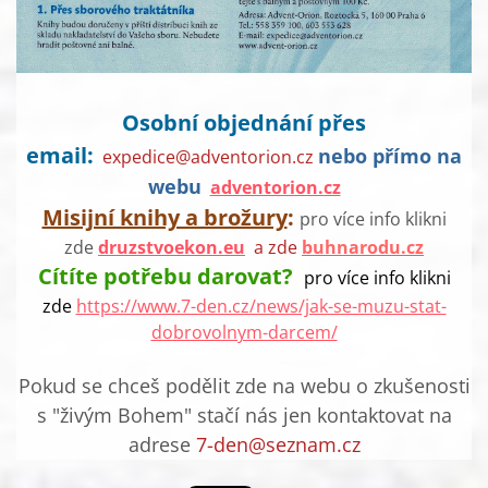
Osobní objednání přes
email:
nebo přímo na
expedice@adventorion.cz
webu
adventorion.cz
Misijní knihy a brožury
:
pro více info klikni
zde
druzstvoekon.eu
a zde
buhnarodu.cz
Cítíte potřebu darovat?
pro více info klikni
zde
https://www.7-den.cz/news/jak-se-muzu-stat-
dobrovolnym-darcem/
Pokud se chceš podělit zde na webu o zkušenosti
s "živým Bohem" stačí nás jen kontaktovat na
adrese
7-den@seznam.cz