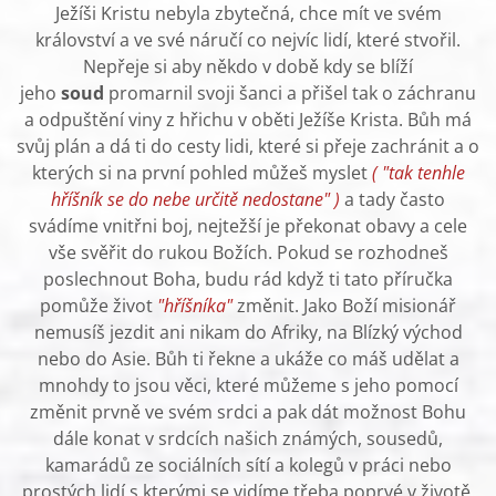
Ježíši Kristu nebyla zbytečná, chce mít ve svém
království a ve své náručí co nejvíc lidí, které stvořil.
Nepřeje si aby někdo v době kdy se blíží
jeho
soud
promarnil svoji šanci a přišel tak o záchranu
a odpuštění viny z hřichu v oběti Ježíše Krista. Bůh má
svůj plán a dá ti do cesty lidi, které si přeje zachránit a o
kterých si na první pohled můžeš myslet
( "tak tenhle
hříšník se do nebe určitě nedostane" )
a tady často
svádíme vnitřni boj, nejtežší je překonat obavy a cele
vše svěřit do rukou Božích. Pokud se rozhodneš
poslechnout Boha, budu rád když ti tato příručka
pomůže život
"hříšníka"
změnit. Jako Boží misionář
nemusíš jezdit ani nikam do Afriky, na Blízký východ
nebo do Asie. Bůh ti řekne a ukáže co máš udělat a
mnohdy to jsou věci, které můžeme s jeho pomocí
změnit prvně ve svém srdci a pak dát možnost Bohu
dále konat v srdcích našich známých, sousedů,
kamarádů ze sociálních sítí a kolegů v práci nebo
prostých lidí s kterými se vidíme třeba poprvé v životě.