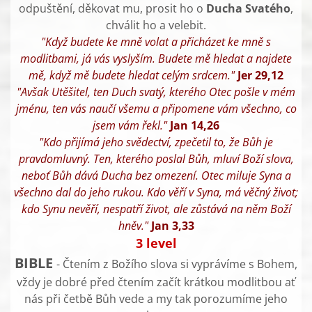
odpuštění, děkovat mu, prosit ho o
Ducha Svatého
,
chválit ho a velebit.
"Když budete ke mně volat a přicházet ke mně s
modlitbami, já vás vyslyším. Budete mě hledat a najdete
mě, když mě budete hledat celým srdcem."
Jer 29,12
"Avšak Utěšitel, ten Duch svatý, kterého Otec pošle v mém
jménu, ten vás naučí všemu a připomene vám všechno, co
jsem vám řekl."
Jan 14,26
"Kdo přijímá jeho svědectví, zpečetil to, že Bůh je
pravdomluvný. Ten, kterého poslal Bůh, mluví Boží slova,
neboť Bůh dává Ducha bez omezení. Otec miluje Syna a
všechno dal do jeho rukou. Kdo věří v Syna, má věčný život;
kdo Synu nevěří, nespatří život, ale zůstává na něm Boží
hněv."
Jan 3,33
3 level
BIBLE
- Čtením z Božího slova si vyprávíme s Bohem,
vždy je dobré před čtením začít krátkou modlitbou ať
nás při četbě Bůh vede a my tak porozumíme jeho