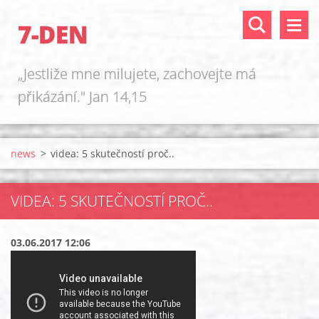
7-DEN
„Jestliže mne milujete, zachovejte má
přikázání." Jan 14,15
news
>
videa: 5 skutečností proč..
VIDEA: 5 SKUTEČNOSTÍ PROČ..
03.06.2017 12:06