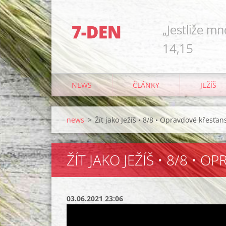
7-DEN
„Jestliže mn
14,15
NEWS
ČLÁNKY
JEŽÍŠ
news
>
Žít jako Ježíš • 8/8 • Opravdové křesťans
ŽÍT JAKO JEŽÍŠ • 8/8 • 
03.06.2021 23:06