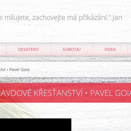
e milujete, zachovejte má přikázání." Jan
DESATERO
SOBOTA?
VIDEA
tví • Pavel Goia
OPRAVDOVÉ KŘESŤANSTVÍ • PAVEL GOI