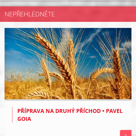
NEPŘEHLÉDNĚTE
PŘÍPRAVA NA DRUHÝ PŘÍCHOD • PAVEL
GOIA
>