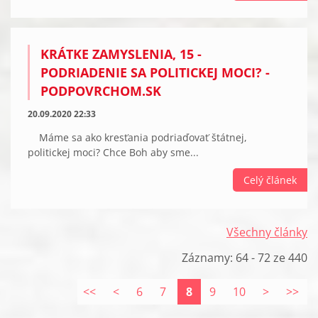
KRÁTKE ZAMYSLENIA, 15 -
PODRIADENIE SA POLITICKEJ MOCI? -
PODPOVRCHOM.SK
20.09.2020 22:33
Máme sa ako kresťania podriaďovať štátnej,
politickej moci? Chce Boh aby sme...
Celý článek
Všechny články
Záznamy: 64 - 72 ze 440
<<
<
6
7
8
9
10
>
>>