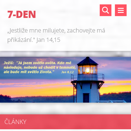
7-DEN
„Jestliže mne milujete, zachovejte má
přikázání." Jan 14,15
ČLÁNKY