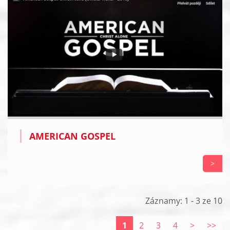
AMERICAN GOSPEL
>
Záznamy: 1 - 3 ze 10
1
2
3
4
>
>>